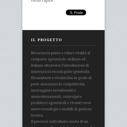
verso l’apice.
IL PROGETTO
Novarancia punta a ridare vitalità al
comparto agrumicolo siciliano ed
italiano attraverso l’introduzione di
innovazioni tecnologiche (genetiche,
fitosanitarie e vivaistiche) in grado di
poter aumentare la competitività,
incoraggiare investimenti e
ammodernamenti, coinvolgere
produttori agrumicoli e vivaisti verso
nuove tecnologie e modelli di gestione
tecnica.
Il percorso individuato consta di un