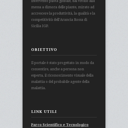
intervento pilota globale, dal vivaio alla
messa a dimora delle piante, mirato ad
accrescere la produttività, la qualità e la
competitività dell’Arancia Rossa di
Sicilia IGP.
OBIETTIVO
Il portale è stato progettato in modo da
consentire, anche a persona non
esperta, il riconoscimento visuale della
malattia o del probabile agente della
malattia.
LINK UTILI
Parco Scientifico e Tecnologico