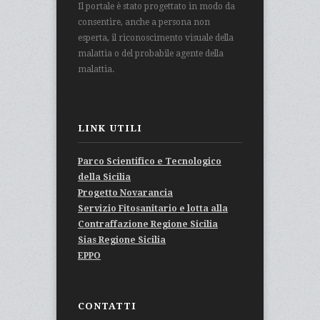
Il portale è stato progettato in modo da
consentire, anche a persona non
esperta, il riconoscimento visuale della
malattia o del probabile agente della
malattia.
LINK UTILI
Parco Scientifico e Tecnologico
della Sicilia
Progetto Novarancia
Servizio Fitosanitario e lotta alla
Contraffazione Regione Sicilia
Sias Regione Sicilia
EPPO
CONTATTI