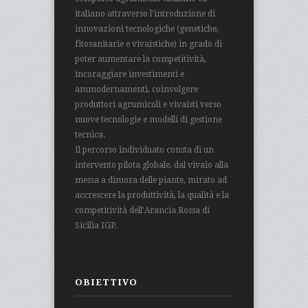
italiano attraverso l’introduzione di
innovazioni tecnologiche (genetiche,
fitosanitarie e vivaistiche) in grado di
poter aumentare la competitività,
incoraggiare investimenti e
ammodernamenti, coinvolgere
produttori agrumicoli e vivaisti verso
nuove tecnologie e modelli di gestione
tecnica.
Il percorso individuato consta di un
intervento pilota globale, dal vivaio alla
messa a dimora delle piante, mirato ad
accrescere la produttività, la qualità e la
competitività dell’Arancia Rossa di
Sicilia IGP.
OBIETTIVO