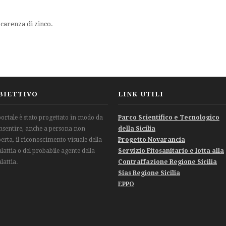
carenza di zinco.
BIETTIVO
LINK UTILI
 portale è stato progettato in modo da
Parco Scientifico e Tecnologico
nsentire, anche a persona non
della Sicilia
perta, il riconoscimento visuale della
Progetto Novarancia
lattia o del probabile agente della
Servizio Fitosanitario e lotta alla
lattia.
Contraffazione Regione Sicilia
Sias Regione Sicilia
EPPO