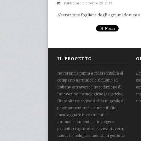
Pubblicato il ottobre 28, 2013
Alterazione fogliare degli agrumi dovuta a 
IL PROGETTO
O
Novarancia punta a ridare vitalità al
Il
comparto agrumicolo siciliano ed
co
italiano attraverso l’introduzione di
es
innovazioni tecnologiche (genetiche,
ma
fitosanitarie e vivaistiche) in grado di
ma
poter aumentare la competitività,
incoraggiare investimenti e
ammodernamenti, coinvolgere
produttori agrumicoli e vivaisti verso
nuove tecnologie e modelli di gestione