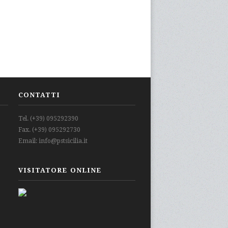
CONTATTI
Tel. (+39) 095292390
Fax. (+39) 095292730
Email: info@pstsicilia.it
VISITATORE ONLINE