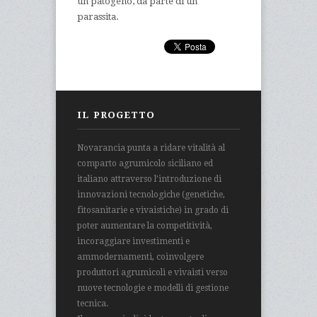
un patogeno, da parte di un
parassita.
IL PROGETTO
Novarancia punta a ridare vitalità al
comparto agrumicolo siciliano ed
italiano attraverso l’introduzione di
innovazioni tecnologiche (genetiche,
fitosanitarie e vivaistiche) in grado di
poter aumentare la competitività,
incoraggiare investimenti e
ammodernamenti, coinvolgere
produttori agrumicoli e vivaisti verso
nuove tecnologie e modelli di gestione
tecnica.