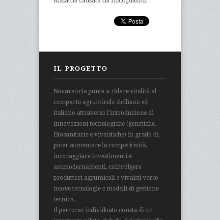
Malattia causata da micoplasmi.
IL PROGETTO
Novarancia punta a ridare vitalità al
comparto agrumicolo siciliano ed
italiano attraverso l’introduzione di
innovazioni tecnologiche (genetiche,
fitosanitarie e vivaistiche) in grado di
poter aumentare la competitività,
incoraggiare investimenti e
ammodernamenti, coinvolgere
produttori agrumicoli e vivaisti verso
nuove tecnologie e modelli di gestione
tecnica.
Il percorso individuato consta di un