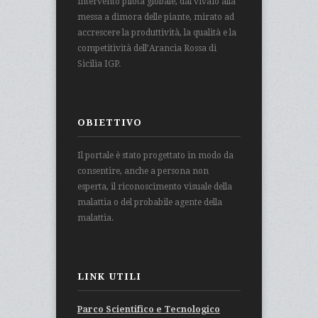
intervento pilota globale, dal vivaio alla
messa a dimora delle piante, mirato ad
accrescere la produttività, la qualità e la
competitività dell’Arancia Rossa di
Sicilia IGP.
OBIETTIVO
Il portale è stato progettato in modo da
consentire, anche a persona non
esperta, il riconoscimento visuale della
malattia o del probabile agente della
malattia.
LINK UTILI
Parco Scientifico e Tecnologico