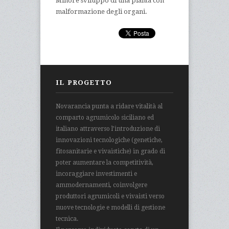
Minore sviluppo di una pianta con
malformazione degli organi.
IL PROGETTO
Novarancia punta a ridare vitalità al
comparto agrumicolo siciliano ed
italiano attraverso l’introduzione di
innovazioni tecnologiche (genetiche,
fitosanitarie e vivaistiche) in grado di
poter aumentare la competitività,
incoraggiare investimenti e
ammodernamenti, coinvolgere
produttori agrumicoli e vivaisti verso
nuove tecnologie e modelli di gestione
tecnica.