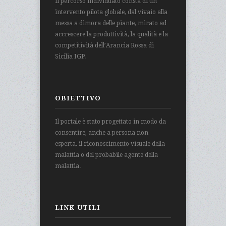
Il percorso individuato consta di un
intervento pilota globale, dal vivaio alla
messa a dimora delle piante, mirato ad
accrescere la produttività, la qualità e la
competitività dell’Arancia Rossa di
Sicilia IGP.
OBIETTIVO
Il portale è stato progettato in modo da
consentire, anche a persona non
esperta, il riconoscimento visuale della
malattia o del probabile agente della
malattia.
LINK UTILI