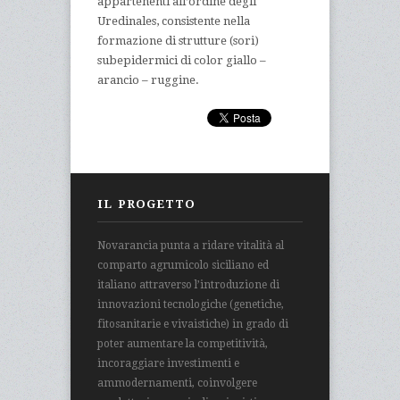
appartenenti all’ordine degli
Uredinales, consistente nella
formazione di strutture (sori)
subepidermici di color giallo –
arancio – ruggine.
IL PROGETTO
Novarancia punta a ridare vitalità al
comparto agrumicolo siciliano ed
italiano attraverso l’introduzione di
innovazioni tecnologiche (genetiche,
fitosanitarie e vivaistiche) in grado di
poter aumentare la competitività,
incoraggiare investimenti e
ammodernamenti, coinvolgere