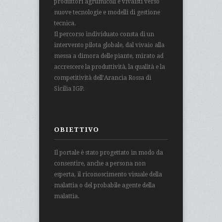
produttori agrumicoli e vivaisti verso
nuove tecnologie e modelli di gestione
tecnica.
Il percorso individuato consta di un
intervento pilota globale, dal vivaio alla
messa a dimora delle piante, mirato ad
accrescere la produttività, la qualità e la
competitività dell’Arancia Rossa di
Sicilia IGP.
OBIETTIVO
Il portale è stato progettato in modo da
consentire, anche a persona non
esperta, il riconoscimento visuale della
malattia o del probabile agente della
malattia.